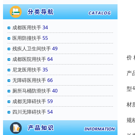
成都医用扶手
34
医用防撞扶手
55
残疾人卫生间扶手
49
价
成都医院用扶手
64
尼龙医用扶手
35
产
无障碍医用扶手
66
型号
厕所马桶防滑扶手
40
成都无障碍扶手
59
材
四川无障碍扶手
54
规