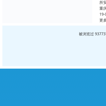
所
重
19-
更
被浏览过 937