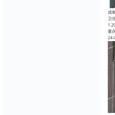
成
卫
1.
重
24-