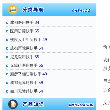
成都医用扶手
34
医用防撞扶手
55
残疾人卫生间扶手
49
价
成都医院用扶手
64
尼龙医用扶手
35
现
无障碍医用扶手
66
般
厕所马桶防滑扶手
40
尼
成都无障碍扶手
59
适
四川无障碍扶手
54
尼