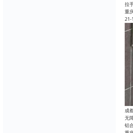
拉
重
21-
成
无
铝
重