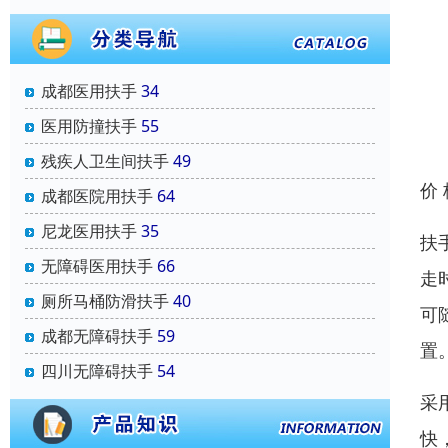
成都医用扶手
34
医用防撞扶手
55
残疾人卫生间扶手
49
价
成都医院用扶手
64
尼龙医用扶手
35
扶
无障碍医用扶手
66
走
厕所马桶防滑扶手
40
可
成都无障碍扶手
59
置
四川无障碍扶手
54
采
快