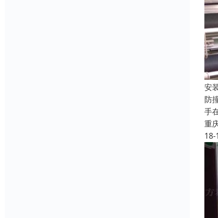
安
防
手
重
18-