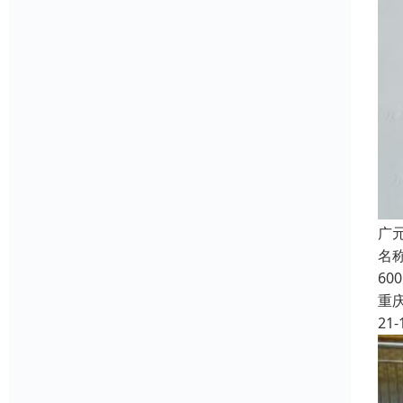
广
名称
6
重
21-