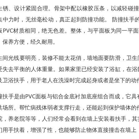
生锈、设计紧固合理。骨架中配以橡胶压条，以减轻碰撞
集中力时，无丝毫松动，真正起到防撞功能。 防撞扶手
板PVC材质相同，绝无色差。整体，与平面板为同一平
、保养方便，经久耐用。
生间光线要明亮，装修不能太花俏，墙地面要防滑，卫生
受失去平衡的人体重量。如果家里已经安装了浴缸，在浴
及卫浴扶手，用于老人在洗澡时完成起身或者是坐下的动
撞扶手是由PVC面板与铝合金底衬加底座组合而成，它
共场所。帮忙病残体弱者支撑行走，还能起到保护墙体的
院，养老院等等，人们经常会看到在墙上安装着扶手，其
们用手扶着，增强了性，也能够防止物体直接撞击在墙上