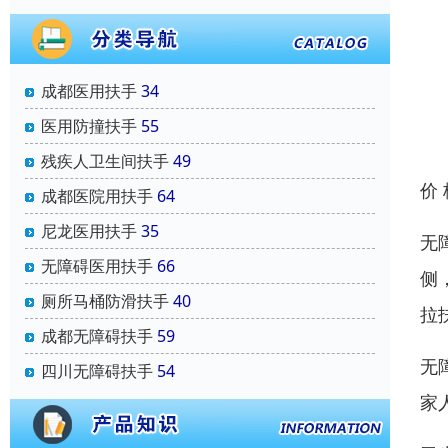
成都医用扶手
34
医用防撞扶手
55
残疾人卫生间扶手
49
价
成都医院用扶手
64
尼龙医用扶手
35
无
无障碍医用扶手
66
侧
厕所马桶防滑扶手
40
拉
成都无障碍扶手
59
无
四川无障碍扶手
54
家