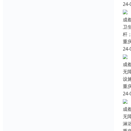
24-
成
卫生
杆；
重
24-
成
无
设
重
24-
成
无
淋